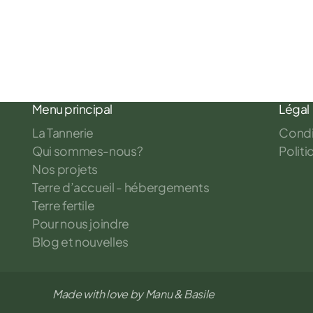
Menu principal
Légal
La Tannerie
Condit
Qui sommes-nous?
Politi
Nos projets
Terre d’accueil - hébergements
Terre fertile
Pour nous joindre
Blog et nouvelles
Made with love by Manu & Basile