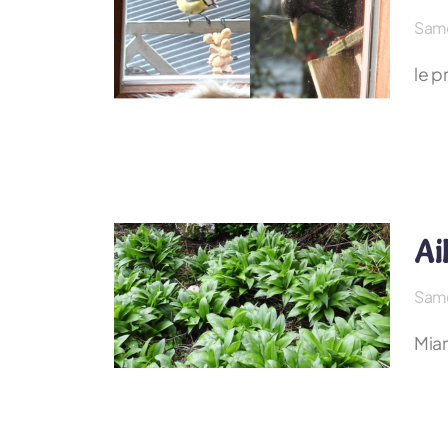
Same
le p
Ai
Same
Miam