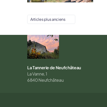
Articles plus anciens
La Tannerie de Neufchâteau
La Vanne, 1
6840 Neufchâteau