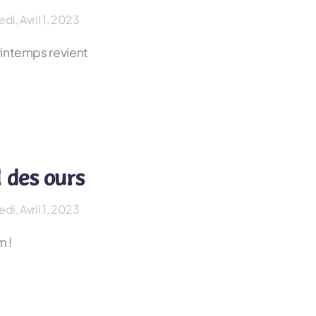
di, Avril 1, 2023
rintemps revient
l des ours
di, Avril 1, 2023
 !