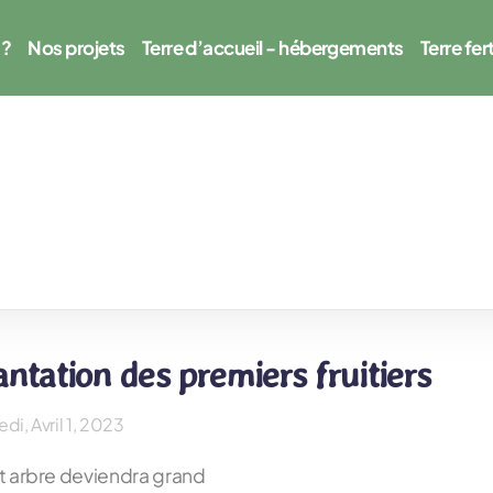
s?
Nos projets
Terre d’accueil - hébergements
Terre fert
antation des premiers fruitiers
di, Avril 1, 2023
t arbre deviendra grand