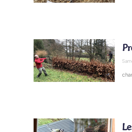
Pr
Same
chan
Le