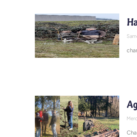
Ha
Same
chan
Ag
Merc
Chan