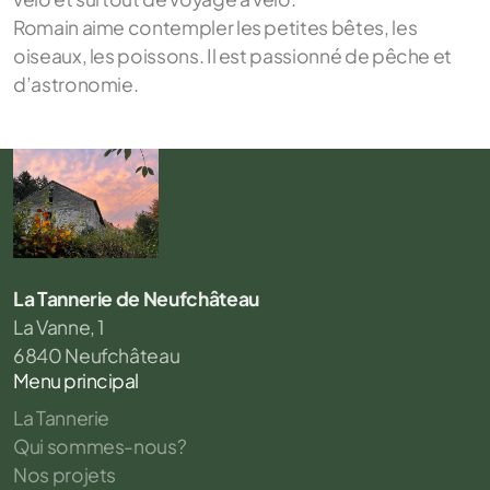
Romain aime contempler les petites bêtes, les
oiseaux, les poissons. Il est passionné de pêche et
d’astronomie.
La Tannerie de Neufchâteau
La Vanne, 1
6840 Neufchâteau
Menu principal
La Tannerie
Qui sommes-nous?
Nos projets